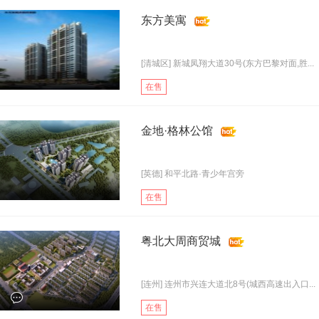
东方美寓
[清城区] 新城凤翔大道30号(东方巴黎对面,胜...
在售
金地·格林公馆
[英德] 和平北路·青少年宫旁
在售
粤北大周商贸城
[连州] 连州市兴连大道北8号(城西高速出入口...
在售