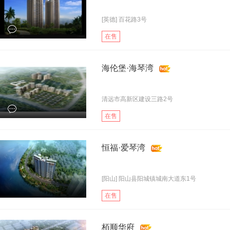
[英德] 百花路3号
在售
海伦堡·海琴湾
清远市高新区建设三路2号
在售
恒福·爱琴湾
[阳山] 阳山县阳城镇城南大道东1号
在售
栢顺华府