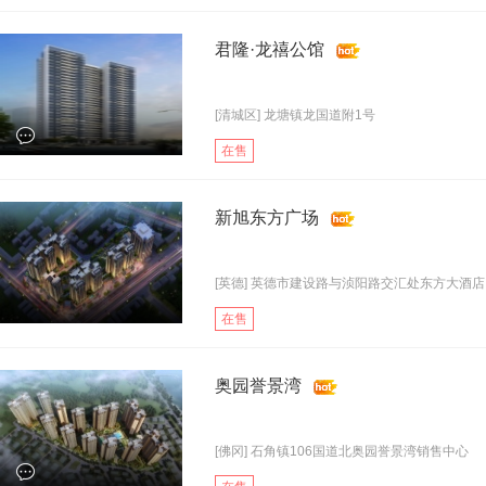
君隆·龙禧公馆
[清城区] 龙塘镇龙国道附1号
在售
新旭东方广场
[英德] 英德市建设路与浈阳路交汇处东方大酒店
在售
奥园誉景湾
[佛冈] 石角镇106国道北奥园誉景湾销售中心