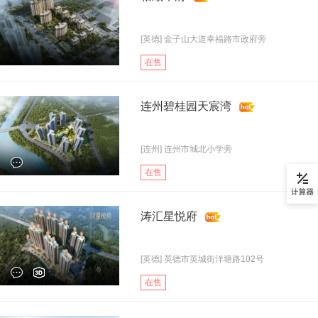
[英德] 金子山大道幸福路市政府旁
在售
连州碧桂园天宸湾
[连州] 连州市城北小学旁
在售
涛汇星悦府
[英德] 英德市英城街洋塘路102号
在售