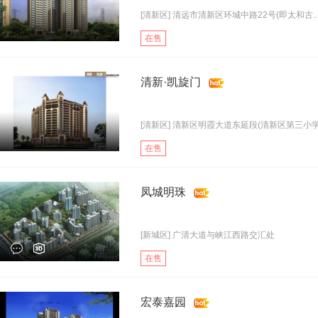
[清新区] 清远市清新区环城中路22号(即太和古..
在售
清新·凯旋门
[清新区] 清新区明霞大道东延段(清新区第三小学.
在售
凤城明珠
[新城区] 广清大道与峡江西路交汇处
在售
宏泰嘉园