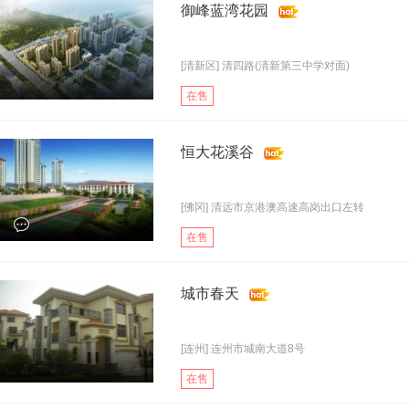
御峰蓝湾花园
[清新区] 清四路(清新第三中学对面)
在售
恒大花溪谷
[佛冈] 清远市京港澳高速高岗出口左转
在售
城市春天
[连州] 连州市城南大道8号
在售