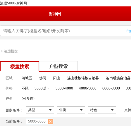
清远5000-财神网
财神网
>
清远楼盘
户型搜索
楼盘搜索
区域
清城区
佛冈
阳山
连山壮族瑶族自治县
连南瑶族自治县
价格
不限
3000以下
3000-4000
4000-5000
6000-8000
80
户型
(可多选)
类型
售卖
特色
支
更多条件：
当前条件：
5000-6000