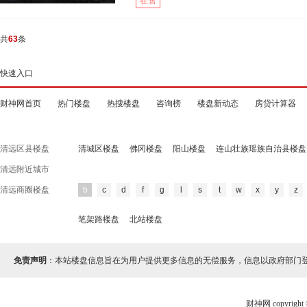
在售
共
63
条
快速入口
财神网首页
热门楼盘
热搜楼盘
咨询榜
楼盘新动态
房贷计算器
清远区县楼盘
清城区楼盘
佛冈楼盘
阳山楼盘
连山壮族瑶族自治县楼盘
清远附近城市
清远商圈楼盘
b
c
d
f
g
l
s
t
w
x
y
z
笔架路楼盘
北站楼盘
免责声明
：本站楼盘信息旨在为用户提供更多信息的无偿服务，信息以政府部门
财神网 copyri