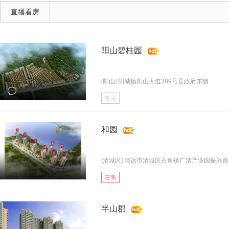
直播看房
阳山碧桂园
[阳山] 阳城镇阳山大道389号县政府东侧
售完
和园
[清城区] 清远市清城区石角镇广清产业园振兴路1.
在售
半山郡