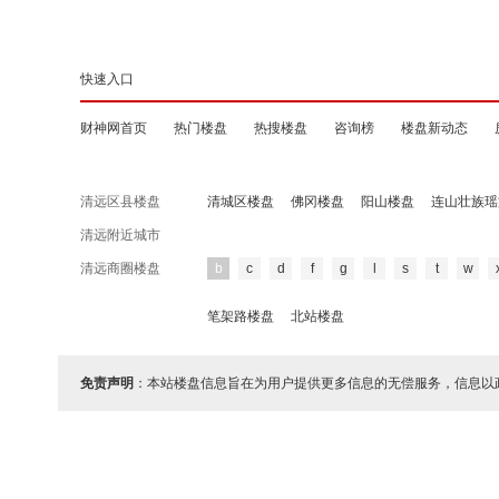
快速入口
财神网首页
热门楼盘
热搜楼盘
咨询榜
楼盘新动态
清远区县楼盘
清城区楼盘
佛冈楼盘
阳山楼盘
连山壮族瑶
清远附近城市
清远商圈楼盘
b
c
d
f
g
l
s
t
w
笔架路楼盘
北站楼盘
免责声明
：本站楼盘信息旨在为用户提供更多信息的无偿服务，信息以