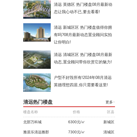
清远 英德区 热门楼盘08月最新动
态让我心动不已,要去看看!
清远 新城区区 热门楼盘值得你拥
有吗?08月最新动态置业顾问实拍
让你明白!
清远 清城区区 热门楼盘08月最新
动态,置业顾问带你欣赏它的魅力!
户型不好毁所有!2024年08月清远
英德理想四居,你只需要看这里!
清远热门楼盘
更多
>
楼盘名称
价格
区县
北部万科城
6300元/㎡
新城区
雅居乐清远雅郡
7300元/㎡
清城区