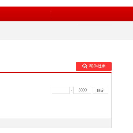
帮你找房
-