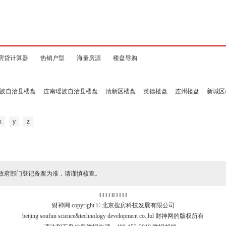
房贷计算器
热销户型
海量房源
楼盘导购
族自治县楼盘
连南瑶族自治县楼盘
清新区楼盘
英德楼盘
连州楼盘
新城区
x
y
z
政府部门登记备案为准，请谨慎核查。
‖ ‖ ‖ ‖
‖
‖ ‖ ‖ ‖ ‖
财神网 copyright © 北京搜房科技发展有限公司
beijing soufun science&technology development co.,ltd 财神网的版权所有