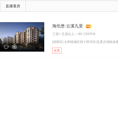
直播看房
海伦堡·云溪九里
三居
/ /
五居以上
—90~239平米
[清新区] 太和镇城区四十四号区(玄真古洞旅游度.
在售