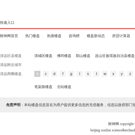
快速入口
财神网首页
热门楼盘
热搜楼盘
咨询榜
楼盘新动态
房贷计算器
清远区县楼盘
清城区楼盘
佛冈楼盘
阳山楼盘
连山壮族瑶族自治县楼盘
清远附近城市
清远商圈楼盘
b
c
d
f
g
l
s
t
w
x
y
z
笔架路楼盘
北站楼盘
免责声明
：本站楼盘信息旨在为用户提供更多信息的无偿服务，信息以政府部门
财神网 copyri
beijing soufun science&te