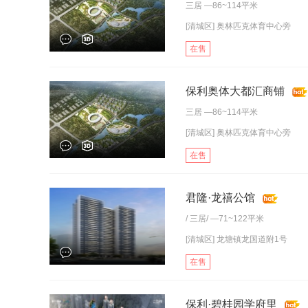
三居
—86~114平米
[清城区] 奥林匹克体育中心旁
在售
保利奥体大都汇商铺
三居
—86~114平米
[清城区] 奥林匹克体育中心旁
在售
君隆·龙禧公馆
/
三居
/ —71~122平米
[清城区] 龙塘镇龙国道附1号
在售
保利·碧桂园学府里