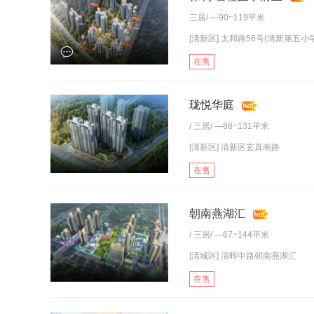
三居
/ —90~119平米
[清新区] 太和路56号(清新第五小
在售
珑悦华庭
/
三居
/ —88~131平米
[清新区] 清新区玄真南路
在售
朝南燕湖汇
/
三居
/ —67~144平米
[清城区] 清晖中路朝南燕湖汇
在售