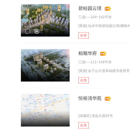
碧桂园云璟
三居
/ —104~142平米
[英德] 仙水中路碧桂园云璟(椰林对
在售
栢顺华府
三居
/ —111~148平米
[英德] 金子山大道幸福路市政府旁
在售
恒裕清华苑
[清城区] 清远大道82号
在售