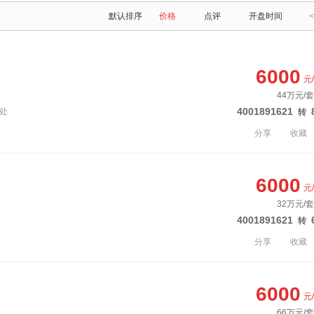
默认排序
价格
点评
开盘时间
<
6000
元
44万元/套
4001891621
汇处
转
分享
收藏
6000
元
32万元/套
4001891621
转
分享
收藏
6000
元
66万元/套