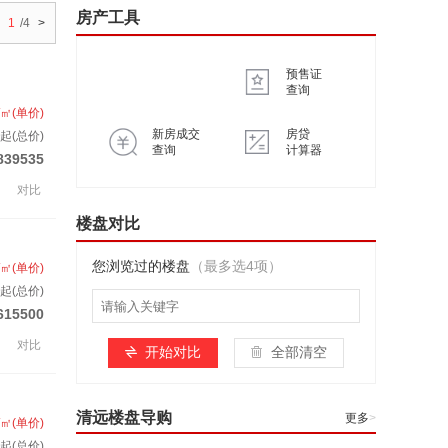
房产工具
1
/4
>
预售证
查询
/㎡(单价)
新房成交
房贷
起(总价)
查询
计算器
839535
对比
楼盘对比
您浏览过的楼盘
（最多选4项）
/㎡(单价)
起(总价)
615500
对比
开始对比
全部清空
清远楼盘导购
更多
>
/㎡(单价)
起(总价)