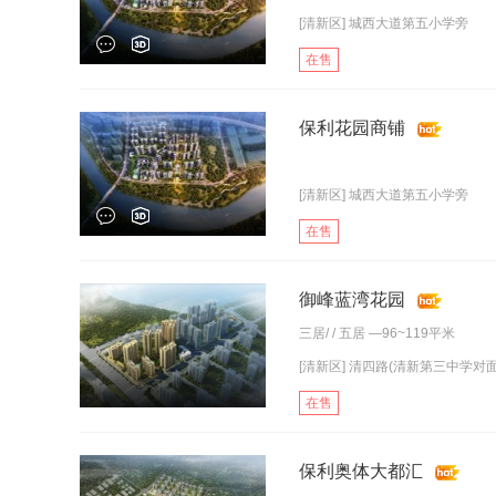
[清新区] 城西大道第五小学旁
在售
保利花园商铺
[清新区] 城西大道第五小学旁
在售
御峰蓝湾花园
三居
/ /
五居
—96~119平米
[清新区] 清四路(清新第三中学对面
在售
保利奥体大都汇