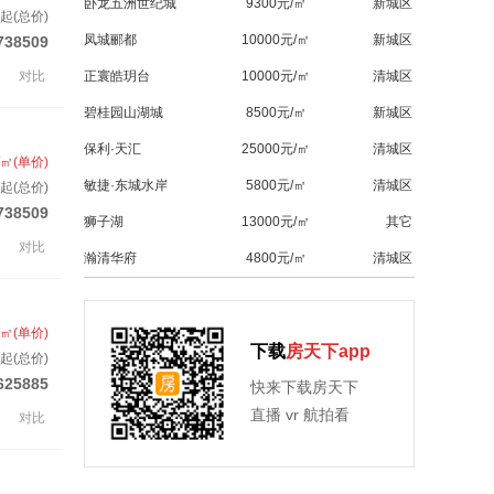
卧龙五洲世纪城
9300元/㎡
新城区
起(总价)
凤城郦都
10000元/㎡
新城区
738509
对比
正寰皓玥台
10000元/㎡
清城区
碧桂园山湖城
8500元/㎡
新城区
保利·天汇
25000元/㎡
清城区
/㎡(单价)
敏捷·东城水岸
5800元/㎡
清城区
起(总价)
738509
狮子湖
13000元/㎡
其它
对比
瀚清华府
4800元/㎡
清城区
/㎡(单价)
下载
房天下app
起(总价)
625885
快来下载房天下
直播 vr 航拍看
对比