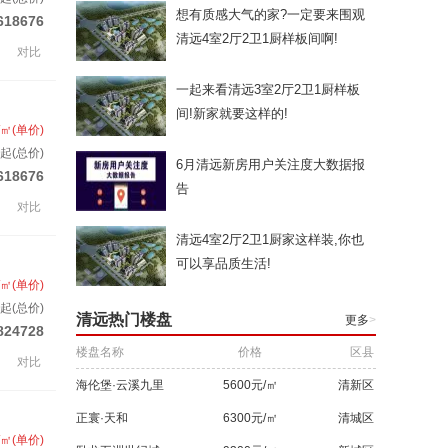
想有质感大气的家?一定要来围观
618676
清远4室2厅2卫1厨样板间啊!
对比
一起来看清远3室2厅2卫1厨样板
间!新家就要这样的!
/㎡(单价)
起(总价)
6月清远新房用户关注度大数据报
618676
告
对比
清远4室2厅2卫1厨家这样装,你也
可以享品质生活!
/㎡(单价)
起(总价)
清远热门楼盘
更多
>
824728
楼盘名称
价格
区县
对比
海伦堡·云溪九里
5600元/㎡
清新区
正寰·天和
6300元/㎡
清城区
/㎡(单价)