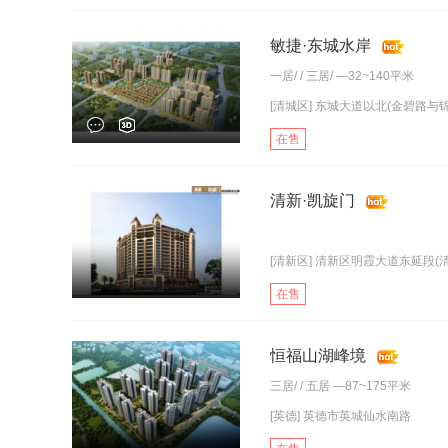
敏捷·东城水岸
一居
/ /
三居
/ —32~140平米
[清城区] 东城大道以北(金碧路与
在售
清新·凯旋门
[清新区] 清新区明霞大道东延段(清
在售
恒福山湖峰境
三居
/ /
五居
—87~175平米
[英德] 英德市英城仙水南路