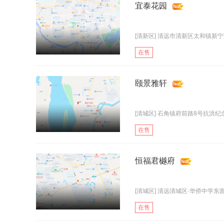
宜泰花园
[清新区] 清远市清新区太和镇新宁
在售
颐景雅轩
[清城区] 石角镇府前路8号抗洪
在售
恒福君樾府
[清城区] 清远清城区·华侨中学东
在售