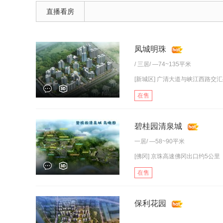
直播看房
凤城明珠
/
三居
/ —74~135平米
[新城区] 广清大道与峡江西路交
在售
碧桂园清泉城
一居
/ —58~90平米
[佛冈] 京珠高速佛冈出口约5公里
在售
保利花园