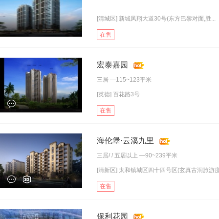
[清城区] 新城凤翔大道30号(东方巴黎对面,胜...
在售
宏泰嘉园
三居
—115~123平米
[英德] 百花路3号
在售
海伦堡·云溪九里
三居
/ /
五居以上
—90~239平米
[清新区] 太和镇城区四十四号区(玄真古洞旅游度.
在售
保利花园