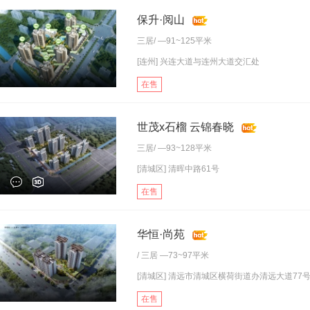
保升·阅山
三居
/ —91~125平米
[连州] 兴连大道与连州大道交汇处
在售
世茂x石榴 云锦春晓
三居
/ —93~128平米
[清城区] 清晖中路61号
在售
华恒·尚苑
/
三居
—73~97平米
[清城区] 清远市清城区横荷街道办清远大道77号.
在售