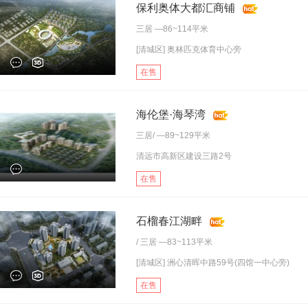
保利奥体大都汇商铺
三居
—86~114平米
[清城区] 奥林匹克体育中心旁
在售
海伦堡·海琴湾
三居
/ —89~129平米
清远市高新区建设三路2号
在售
石榴春江湖畔
/
三居
—83~113平米
[清城区] 洲心清晖中路59号(四馆一中心旁)
在售