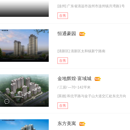
[连州] 广东省清远市连州市连州镇月湾路1号
在售
恒通豪园
[清新区] 清新区太和镇新宁路南
在售
金地辉煌·富域城
/
三居
/ —70~142平米
[英德] 和北平路与金子山大道交汇处东北方向
在售
东方美寓