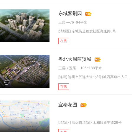
东域紫荆园
三居
—76~94平米
[清城区] 东城街道莲发社区海逸路8号
在售
粤北大周商贸城
三居
/ /
五居
—105~188平米
[连州] 连州市兴连大道北8号(城西高速出入口...
在售
宜泰花园
[清新区] 清远市清新区太和镇新宁路29号