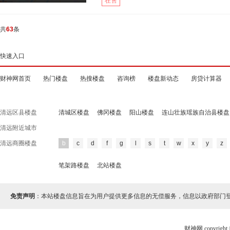
在售
共
63
条
快速入口
财神网首页
热门楼盘
热搜楼盘
咨询榜
楼盘新动态
房贷计算器
清远区县楼盘
清城区楼盘
佛冈楼盘
阳山楼盘
连山壮族瑶族自治县楼盘
清远附近城市
清远商圈楼盘
b
c
d
f
g
l
s
t
w
x
y
z
笔架路楼盘
北站楼盘
免责声明
：本站楼盘信息旨在为用户提供更多信息的无偿服务，信息以政府部门
财神网 copyri