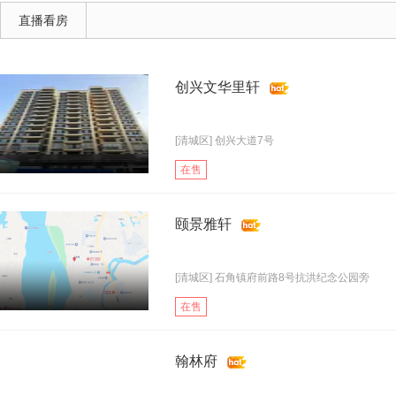
直播看房
创兴文华里轩
[清城区] 创兴大道7号
在售
颐景雅轩
[清城区] 石角镇府前路8号抗洪纪念公园旁
在售
翰林府