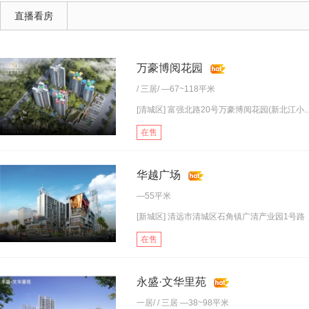
直播看房
万豪博阅花园
/
三居
/ —67~118平米
[清城区] 富强北路20号万豪博阅花园(新北江小..
在售
华越广场
—55平米
[新城区] 清远市清城区石角镇广清产业园1号路
在售
永盛·文华里苑
一居
/ /
三居
—38~98平米