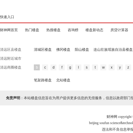
快速入口
财神网首页
热门楼盘
热搜楼盘
咨询榜
楼盘新动态
房贷计算器
清远区县楼盘
清城区楼盘
佛冈楼盘
阳山楼盘
连山壮族瑶族自治县楼盘
清远附近城市
清远商圈楼盘
b
c
d
f
g
l
s
t
w
x
y
z
笔架路楼盘
北站楼盘
免责声明
：本站楼盘信息旨在为用户提供更多信息的无偿服务，信息以政府部门
财神网 copyri
beijing soufun science&te
违法和不良信息举报电话