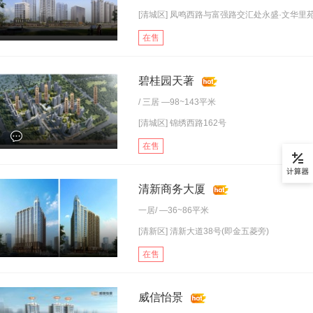
[清城区] 凤鸣西路与富强路交汇处永盛·文华里
在售
碧桂园天著
/
三居
—98~143平米
[清城区] 锦绣西路162号
在售
清新商务大厦
一居
/ —36~86平米
[清新区] 清新大道38号(即金五菱旁)
在售
威信怡景