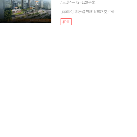
/
三居
/ —72~120平米
[新城区] 康乐路与峡山东路交汇处
在售