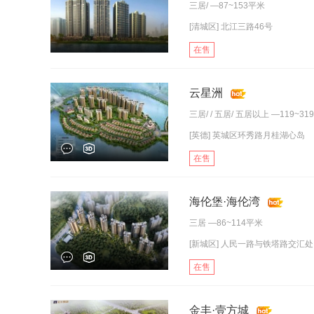
三居
/ —87~153平米
[清城区] 北江三路46号
在售
云星洲
三居
/ /
五居
/
五居以上
—119~31
[英德] 英城区环秀路月桂湖心岛
在售
海伦堡·海伦湾
三居
—86~114平米
[新城区] 人民一路与铁塔路交汇处
在售
金丰·壹方城