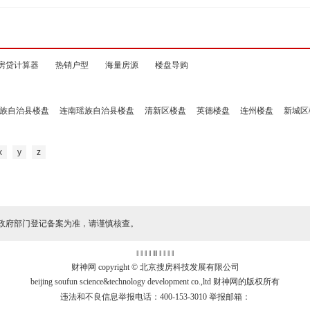
房贷计算器
热销户型
海量房源
楼盘导购
族自治县楼盘
连南瑶族自治县楼盘
清新区楼盘
英德楼盘
连州楼盘
新城区
x
y
z
政府部门登记备案为准，请谨慎核查。
‖ ‖ ‖ ‖
‖
‖ ‖ ‖ ‖ ‖
财神网 copyright © 北京搜房科技发展有限公司
beijing soufun science&technology development co.,ltd 财神网的版权所有
违法和不良信息举报电话：400-153-3010 举报邮箱：