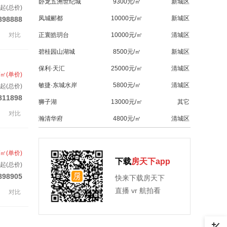
卧龙五洲世纪城
9300元/㎡
新城区
起(总价)
凤城郦都
10000元/㎡
新城区
898888
对比
正寰皓玥台
10000元/㎡
清城区
碧桂园山湖城
8500元/㎡
新城区
保利·天汇
25000元/㎡
清城区
/㎡(单价)
敏捷·东城水岸
5800元/㎡
清城区
起(总价)
811898
狮子湖
13000元/㎡
其它
对比
瀚清华府
4800元/㎡
清城区
/㎡(单价)
下载
房天下app
起(总价)
898905
快来下载房天下
直播 vr 航拍看
对比