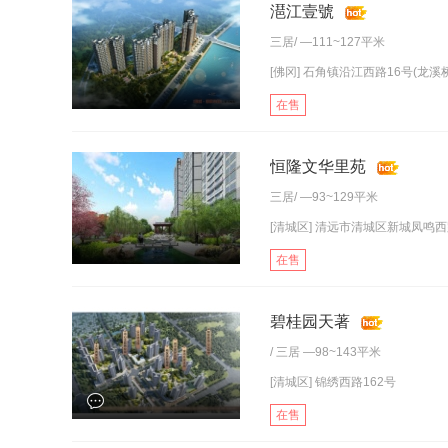
潖江壹號
三居
/ —111~127平米
[佛冈] 石角镇沿江西路16号(龙溪
在售
恒隆文华里苑
三居
/ —93~129平米
[清城区] 清远市清城区新城凤鸣西路1
在售
碧桂园天著
/
三居
—98~143平米
[清城区] 锦绣西路162号
在售