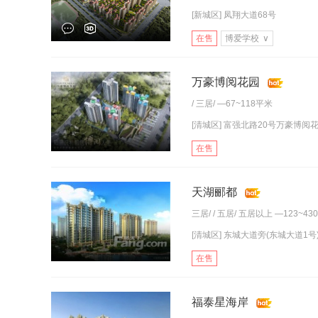
[新城区] 凤翔大道68号
在售
博爱学校
∨
万豪博阅花园
/
三居
/ —67~118平米
[清城区] 富强北路20号万豪博阅花园
在售
天湖郦都
三居
/ /
五居
/
五居以上
—123~43
[清城区] 东城大道旁(东城大道1号
在售
福泰星海岸