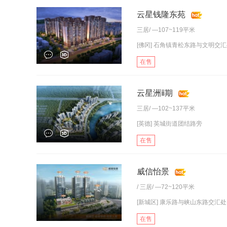
云星钱隆东苑
三居
/ —107~119平米
[佛冈] 石角镇青松东路与文明交汇处(
在售
云星洲ⅱ期
三居
/ —102~137平米
[英德] 英城街道团结路旁
在售
威信怡景
/
三居
/ —72~120平米
[新城区] 康乐路与峡山东路交汇处
在售