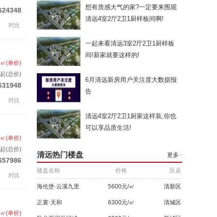
想有质感大气的家?一定要来围观
624348
清远4室2厅2卫1厨样板间啊!
对比
一起来看清远3室2厅2卫1厨样板
间!新家就要这样的!
/㎡(单价)
起(总价)
6月清远新房用户关注度大数据报
631948
告
对比
清远4室2厅2卫1厨家这样装,你也
可以享品质生活!
/㎡(单价)
套起(总价)
清远热门楼盘
更多
>
657986
楼盘名称
价格
区县
对比
海伦堡·云溪九里
5600元/㎡
清新区
正寰·天和
6300元/㎡
清城区
/㎡(单价)