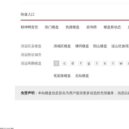
快速入口
财神网首页
热门楼盘
热搜楼盘
咨询榜
楼盘新动态
清远区县楼盘
清城区楼盘
佛冈楼盘
阳山楼盘
连山壮族瑶
清远附近城市
清远商圈楼盘
b
c
d
f
g
l
s
t
w
笔架路楼盘
北站楼盘
免责声明
：本站楼盘信息旨在为用户提供更多信息的无偿服务，信息以