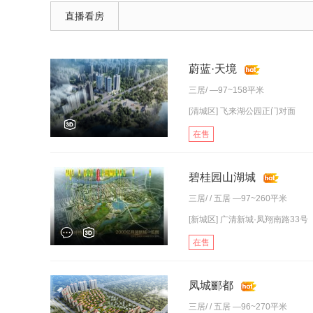
直播看房
蔚蓝·天境
三居
/ —97~158平米
[清城区] 飞来湖公园正门对面
在售
碧桂园山湖城
三居
/ /
五居
—97~260平米
[新城区] 广清新城·凤翔南路33号
在售
凤城郦都
三居
/ /
五居
—96~270平米