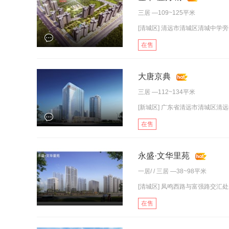
三居
—109~125平米
[清城区] 清远市清城区清城中学旁
在售
大唐京典
三居
—112~134平米
[新城区] 广东省清远市清城区清
在售
永盛·文华里苑
一居
/ /
三居
—38~98平米
[清城区] 凤鸣西路与富强路交汇
在售