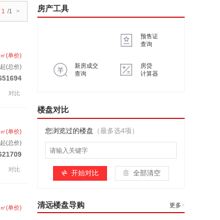
房产工具
1
/1
>
预售证
查询
/㎡(单价)
新房成交
房贷
起(总价)
查询
计算器
651694
对比
楼盘对比
您浏览过的楼盘
（最多选4项）
/㎡(单价)
起(总价)
621709
对比
开始对比
全部清空
清远楼盘导购
更多
>
/㎡(单价)