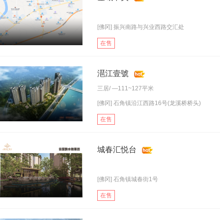
[佛冈] 振兴南路与兴业西路交汇处
在售
潖江壹號
三居
/ —111~127平米
[佛冈] 石角镇沿江西路16号(龙溪桥桥头)
在售
城春汇悦台
[佛冈] 石角镇城春街1号
在售