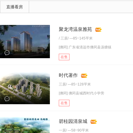
直播看房
聚龙湾温泉雅苑
/
三居
/ —85~145平米
[佛冈] 广东省清远市佛冈县汤塘镇
在售
时代著作
三居
/ —85~128平米
[佛冈] 佛冈县城西时代小学旁
在售
碧桂园清泉城
一居
/ —58~90平米