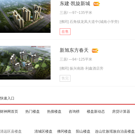
东建·凯旋新城
三居
/ —97~135平米
[佛冈] 石角镇龙凤大道中(城南小学旁)
在售
新旭东方春天
三居
/ —94~125平米
[佛冈] 振兴南路·利鑫酒店旁
售完
快速入口
财神网首页
热门楼盘
热搜楼盘
咨询榜
楼盘新动态
房贷计算器
清远区县楼盘
清城区楼盘
佛冈楼盘
阳山楼盘
连山壮族瑶族自治县楼盘