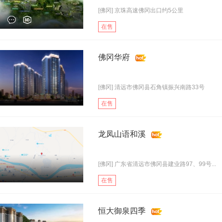
[佛冈] 京珠高速佛冈出口约5公里
在售
佛冈华府
[佛冈] 清远市佛冈县石角镇振兴南路33号
在售
龙凤山语和溪
[佛冈] 广东省清远市佛冈县建业路97、99号...
在售
恒大御泉四季