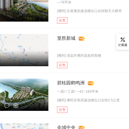
—78平米
[佛冈] 京港澳高速汤塘出口右转勤天大桥旁
在售
篁胜新城
[佛冈] 清远市佛冈县政府西侧
在售
碧桂园鹤鸣洲
一居
/ /
三居
/ —42~160平米
[佛冈] 佛冈京珠高速汤塘出口右转2.5公里
在售
金域中央