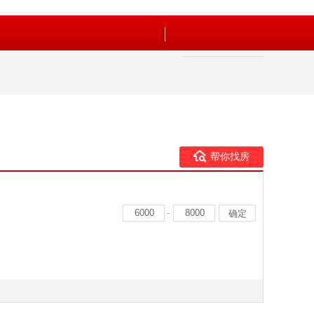
帮你找房
-