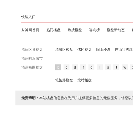
快速入口
财神网首页
热门楼盘
热搜楼盘
咨询榜
楼盘新动态
清远区县楼盘
清城区楼盘
佛冈楼盘
阳山楼盘
连山壮族瑶
清远附近城市
清远商圈楼盘
b
c
d
f
g
l
s
t
w
笔架路楼盘
北站楼盘
免责声明
：本站楼盘信息旨在为用户提供更多信息的无偿服务，信息以