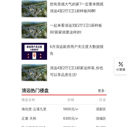
想有质感大气的家?一定要来围观
清远4室2厅2卫1厨样板间啊!
一起来看清远3室2厅2卫1厨样板
间!新家就要这样的!
6月清远新房用户关注度大数据报
告
清远4室2厅2卫1厨家这样装,你也
可以享品质生活!
清远热门楼盘
更多
>
楼盘名称
价格
区县
海伦堡·云溪九里
5600元/㎡
清新区
正寰·天和
6300元/㎡
清城区