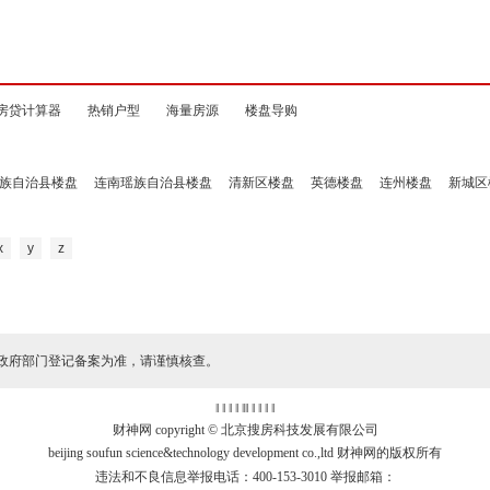
房贷计算器
热销户型
海量房源
楼盘导购
族自治县楼盘
连南瑶族自治县楼盘
清新区楼盘
英德楼盘
连州楼盘
新城区
x
y
z
政府部门登记备案为准，请谨慎核查。
‖ ‖ ‖ ‖
‖
‖ ‖ ‖ ‖ ‖
财神网 copyright © 北京搜房科技发展有限公司
beijing soufun science&technology development co.,ltd 财神网的版权所有
违法和不良信息举报电话：400-153-3010 举报邮箱：