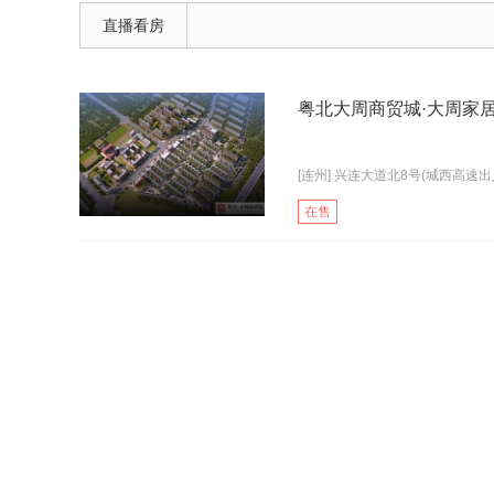
直播看房
[连州] 兴连大道北8号(城西高速出入
在售