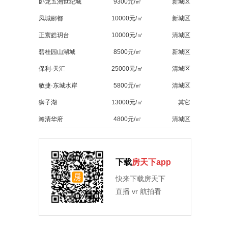
卧龙五洲世纪城
9300元/㎡
新城区
凤城郦都
10000元/㎡
新城区
正寰皓玥台
10000元/㎡
清城区
碧桂园山湖城
8500元/㎡
新城区
保利·天汇
25000元/㎡
清城区
敏捷·东城水岸
5800元/㎡
清城区
狮子湖
13000元/㎡
其它
瀚清华府
4800元/㎡
清城区
下载
房天下app
快来下载房天下
直播 vr 航拍看