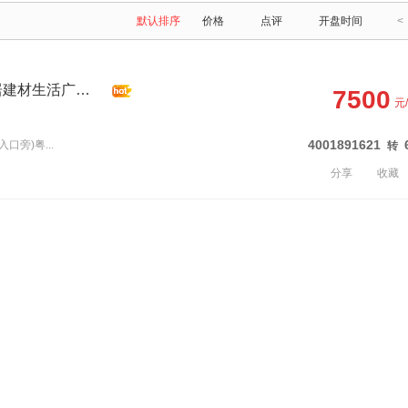
默认排序
价格
点评
开盘时间
<
粤北大周商贸城·大周家居建材生活广场商铺
7500
元
4001891621
口旁)粤...
转
分享
收藏