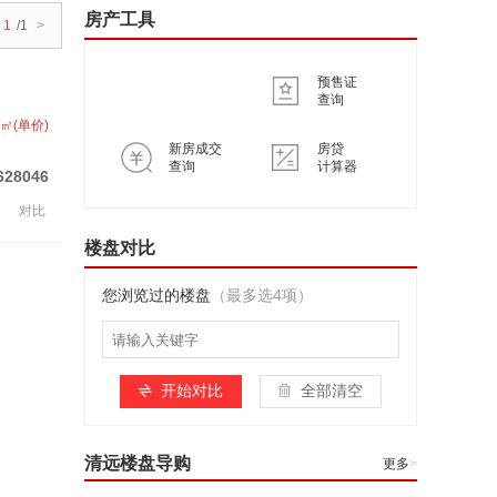
房产工具
1
/1
>
预售证
查询
/㎡(单价)
新房成交
房贷
查询
计算器
628046
对比
楼盘对比
您浏览过的楼盘
（最多选4项）
开始对比
全部清空
清远楼盘导购
更多
>