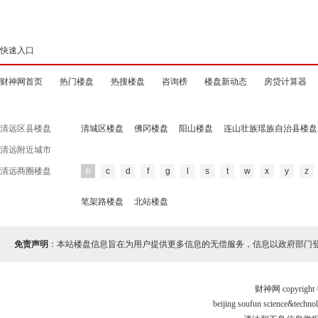
快速入口
财神网首页
热门楼盘
热搜楼盘
咨询榜
楼盘新动态
房贷计算器
清远区县楼盘
清城区楼盘
佛冈楼盘
阳山楼盘
连山壮族瑶族自治县楼盘
清远附近城市
清远商圈楼盘
b
c
d
f
g
l
s
t
w
x
y
z
笔架路楼盘
北站楼盘
免责声明
：本站楼盘信息旨在为用户提供更多信息的无偿服务，信息以政府部门
财神网 copyri
beijing soufun science&te