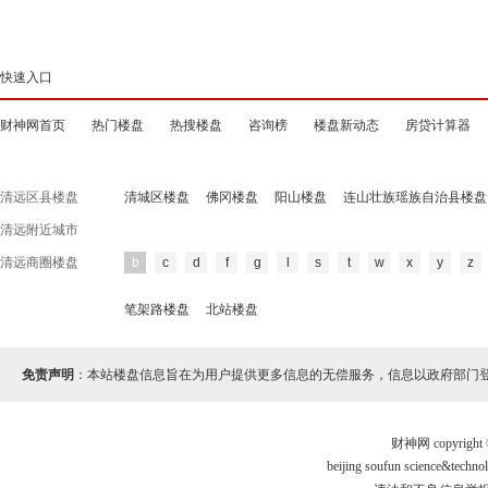
快速入口
财神网首页
热门楼盘
热搜楼盘
咨询榜
楼盘新动态
房贷计算器
清远区县楼盘
清城区楼盘
佛冈楼盘
阳山楼盘
连山壮族瑶族自治县楼盘
清远附近城市
清远商圈楼盘
b
c
d
f
g
l
s
t
w
x
y
z
笔架路楼盘
北站楼盘
免责声明
：本站楼盘信息旨在为用户提供更多信息的无偿服务，信息以政府部门
财神网 copyri
beijing soufun science&te