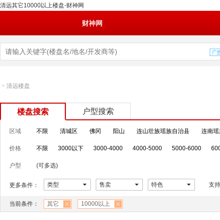
清远其它10000以上楼盘-财神网
财神网
>
清远楼盘
户型搜索
楼盘搜索
区域
不限
清城区
佛冈
阳山
连山壮族瑶族自治县
连南瑶
价格
不限
3000以下
3000-4000
4000-5000
5000-6000
60
户型
(可多选)
类型
售卖
特色
支
更多条件：
当前条件：
其它
10000以上