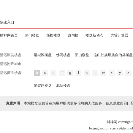
快速入口
财神网首页
热门楼盘
热搜楼盘
咨询榜
楼盘新动态
房贷计算器
清远区县楼盘
清城区楼盘
佛冈楼盘
阳山楼盘
连山壮族瑶族自治县楼盘
清远附近城市
清远商圈楼盘
b
c
d
f
g
l
s
t
w
x
y
z
笔架路楼盘
北站楼盘
免责声明
：本站楼盘信息旨在为用户提供更多信息的无偿服务，信息以政府部门
财神网 copyri
beijing soufun science&te