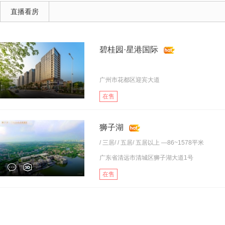
直播看房
碧桂园·星港国际
广州市花都区迎宾大道
在售
狮子湖
/
三居
/ /
五居
/
五居以上
—86~1578平米
广东省清远市清城区狮子湖大道1号
在售