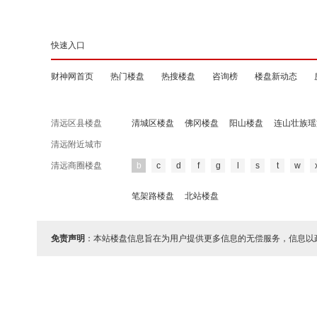
快速入口
财神网首页
热门楼盘
热搜楼盘
咨询榜
楼盘新动态
清远区县楼盘
清城区楼盘
佛冈楼盘
阳山楼盘
连山壮族瑶
清远附近城市
清远商圈楼盘
b
c
d
f
g
l
s
t
w
笔架路楼盘
北站楼盘
免责声明
：本站楼盘信息旨在为用户提供更多信息的无偿服务，信息以