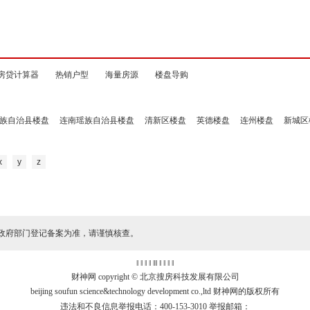
房贷计算器
热销户型
海量房源
楼盘导购
族自治县楼盘
连南瑶族自治县楼盘
清新区楼盘
英德楼盘
连州楼盘
新城区
x
y
z
政府部门登记备案为准，请谨慎核查。
‖ ‖ ‖ ‖
‖
‖ ‖ ‖ ‖ ‖
财神网 copyright © 北京搜房科技发展有限公司
beijing soufun science&technology development co.,ltd 财神网的版权所有
违法和不良信息举报电话：400-153-3010 举报邮箱：