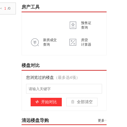
房产工具
<
1
/0
预售证
查询
新房成交
房贷
查询
计算器
楼盘对比
您浏览过的楼盘
（最多选4项）
开始对比
全部清空
清远楼盘导购
更多
>