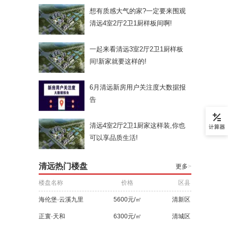
想有质感大气的家?一定要来围观
清远4室2厅2卫1厨样板间啊!
一起来看清远3室2厅2卫1厨样板
间!新家就要这样的!
6月清远新房用户关注度大数据报
告
清远4室2厅2卫1厨家这样装,你也
可以享品质生活!
清远热门楼盘
更多
>
楼盘名称
价格
区县
海伦堡·云溪九里
5600元/㎡
清新区
正寰·天和
6300元/㎡
清城区