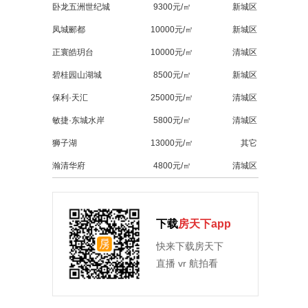
卧龙五洲世纪城
9300元/㎡
新城区
凤城郦都
10000元/㎡
新城区
正寰皓玥台
10000元/㎡
清城区
碧桂园山湖城
8500元/㎡
新城区
保利·天汇
25000元/㎡
清城区
敏捷·东城水岸
5800元/㎡
清城区
狮子湖
13000元/㎡
其它
瀚清华府
4800元/㎡
清城区
下载
房天下app
快来下载房天下
直播 vr 航拍看