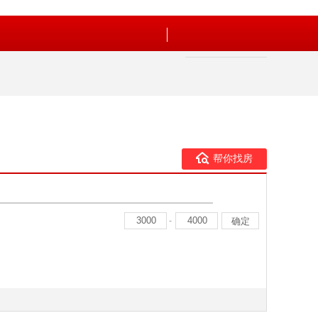
帮你找房
-