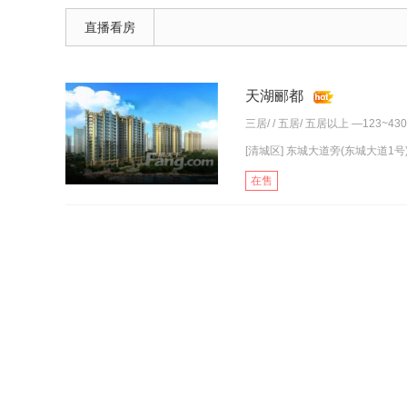
直播看房
天湖郦都
三居
/ /
五居
/
五居以上
—123~43
[清城区] 东城大道旁(东城大道1号
在售