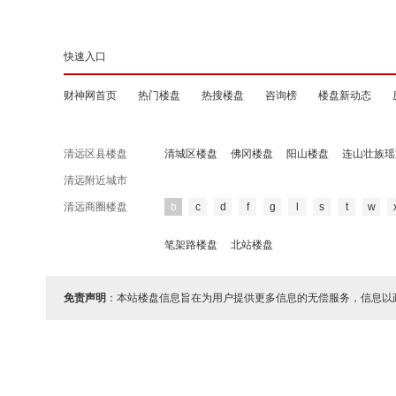
快速入口
财神网首页
热门楼盘
热搜楼盘
咨询榜
楼盘新动态
清远区县楼盘
清城区楼盘
佛冈楼盘
阳山楼盘
连山壮族瑶
清远附近城市
清远商圈楼盘
b
c
d
f
g
l
s
t
w
笔架路楼盘
北站楼盘
免责声明
：本站楼盘信息旨在为用户提供更多信息的无偿服务，信息以