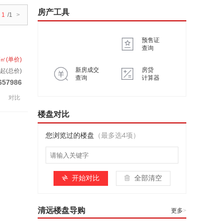
房产工具
1
/1
>
预售证
查询
/㎡(单价)
新房成交
房贷
套起(总价)
查询
计算器
657986
对比
楼盘对比
您浏览过的楼盘
（最多选4项）
开始对比
全部清空
清远楼盘导购
更多
>