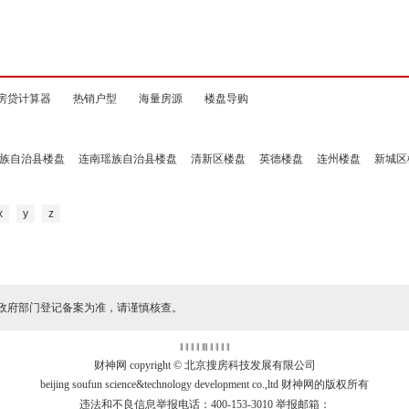
房贷计算器
热销户型
海量房源
楼盘导购
族自治县楼盘
连南瑶族自治县楼盘
清新区楼盘
英德楼盘
连州楼盘
新城区
x
y
z
政府部门登记备案为准，请谨慎核查。
‖ ‖ ‖ ‖
‖
‖ ‖ ‖ ‖ ‖
财神网 copyright © 北京搜房科技发展有限公司
beijing soufun science&technology development co.,ltd 财神网的版权所有
违法和不良信息举报电话：400-153-3010 举报邮箱：