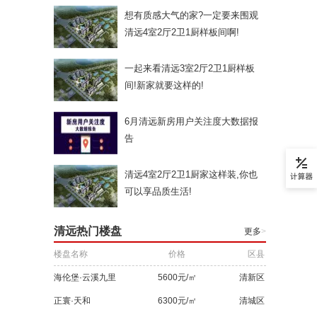
想有质感大气的家?一定要来围观
清远4室2厅2卫1厨样板间啊!
一起来看清远3室2厅2卫1厨样板
间!新家就要这样的!
6月清远新房用户关注度大数据报
告
清远4室2厅2卫1厨家这样装,你也
可以享品质生活!
清远热门楼盘
更多
>
楼盘名称
价格
区县
海伦堡·云溪九里
5600元/㎡
清新区
正寰·天和
6300元/㎡
清城区