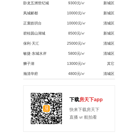
卧龙五洲世纪城
9300元/㎡
新城区
凤城郦都
10000元/㎡
新城区
正寰皓玥台
10000元/㎡
清城区
碧桂园山湖城
8500元/㎡
新城区
保利·天汇
25000元/㎡
清城区
敏捷·东城水岸
5800元/㎡
清城区
狮子湖
13000元/㎡
其它
瀚清华府
4800元/㎡
清城区
下载
房天下app
快来下载房天下
直播 vr 航拍看