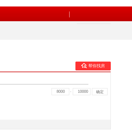
帮你找房
-