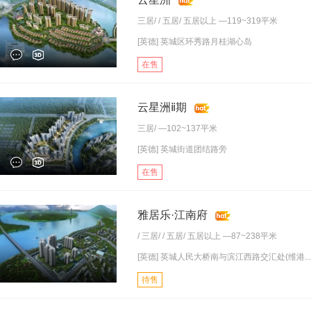
三居
/ /
五居
/
五居以上
—119~319平米
[英德] 英城区环秀路月桂湖心岛
在售
云星洲ⅱ期
三居
/ —102~137平米
[英德] 英城街道团结路旁
在售
雅居乐·江南府
/
三居
/ /
五居
/
五居以上
—87~238平米
[英德] 英城人民大桥南与滨江西路交汇处(维港...
待售