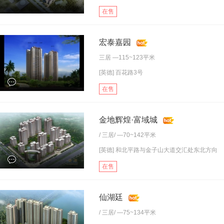
在售
宏泰嘉园
三居
—115~123平米
[英德] 百花路3号
在售
金地辉煌·富域城
/
三居
/ —70~142平米
[英德] 和北平路与金子山大道交汇处东北方向
在售
仙湖廷
/
三居
/ —75~134平米