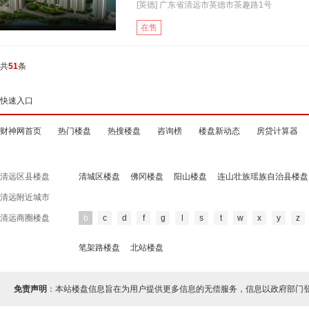
[英德] 广东省清远市英德市茶趣路1号
在售
共
51
条
快速入口
财神网首页
热门楼盘
热搜楼盘
咨询榜
楼盘新动态
房贷计算器
清远区县楼盘
清城区楼盘
佛冈楼盘
阳山楼盘
连山壮族瑶族自治县楼盘
清远附近城市
清远商圈楼盘
b
c
d
f
g
l
s
t
w
x
y
z
笔架路楼盘
北站楼盘
免责声明
：本站楼盘信息旨在为用户提供更多信息的无偿服务，信息以政府部门