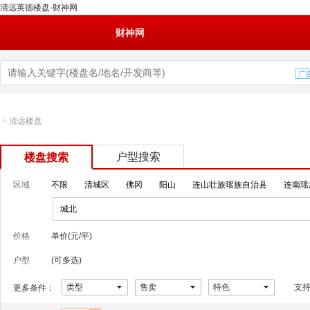
清远英德楼盘-财神网
财神网
>
清远楼盘
户型搜索
楼盘搜索
区域
不限
清城区
佛冈
阳山
连山壮族瑶族自治县
连南瑶
城北
价格
单价(元/平)
户型
(可多选)
类型
售卖
特色
支
更多条件：