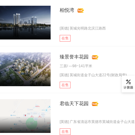
柏悦湾
[英德] 英城光明路北滨江路西
在售
臻景誉丰花园
三居
/ —98~141平米
[英德] 英城街道金子山大道22号(财政局旁)
在售
君临天下花园
[英德] 广东省清远市英德市英城街道金子山大道..
在售