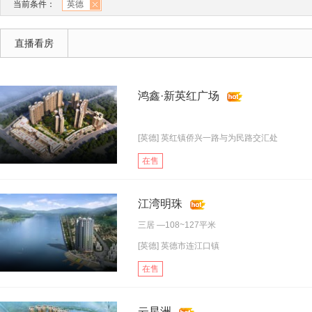
当前条件：
英德
直播看房
鸿鑫·新英红广场
[英德] 英红镇侨兴一路与为民路交汇处
在售
江湾明珠
三居
—108~127平米
[英德] 英德市连江口镇
在售
云星洲