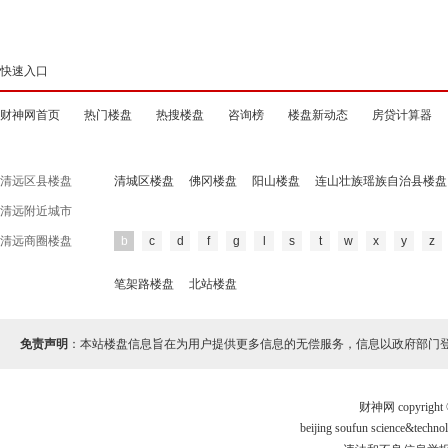
快速入口
财神网首页
热门楼盘
热搜楼盘
咨询榜
楼盘新动态
房贷计算器
清远区县楼盘
清城区楼盘
佛冈楼盘
阳山楼盘
连山壮族瑶族自治县楼盘
清远附近城市
清远商圈楼盘
b
c
d
f
g
l
s
t
w
x
y
z
笔架路楼盘
北站楼盘
免责声明
：本站楼盘信息旨在为用户提供更多信息的无偿服务，信息以政府部门
财神网 copyri
beijing soufun science&te