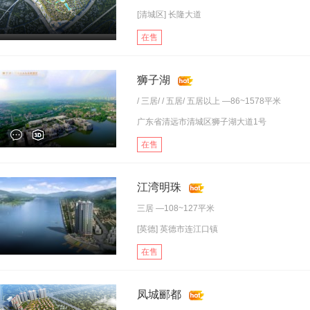
[清城区] 长隆大道
在售
狮子湖
/
三居
/ /
五居
/
五居以上
—86~1578平米
广东省清远市清城区狮子湖大道1号
在售
江湾明珠
三居
—108~127平米
[英德] 英德市连江口镇
在售
凤城郦都