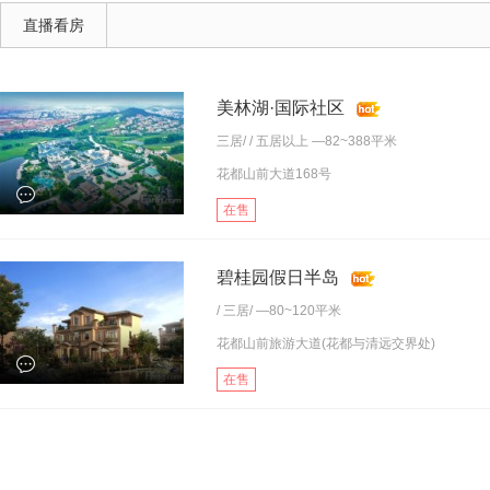
直播看房
美林湖·国际社区
三居
/ /
五居以上
—82~388平米
花都山前大道168号
在售
碧桂园假日半岛
/
三居
/ —80~120平米
花都山前旅游大道(花都与清远交界处)
在售