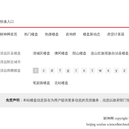
快速入口
财神网首页
热门楼盘
热搜楼盘
咨询榜
楼盘新动态
房贷计算器
清远区县楼盘
清城区楼盘
佛冈楼盘
阳山楼盘
连山壮族瑶族自治县楼盘
清远附近城市
清远商圈楼盘
b
c
d
f
g
l
s
t
w
x
y
z
笔架路楼盘
北站楼盘
免责声明
：本站楼盘信息旨在为用户提供更多信息的无偿服务，信息以政府部门
财神网 copyri
beijing soufun science&te