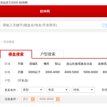
清远其它6000-财神网
财神网
>
清远楼盘
户型搜索
楼盘搜索
区域
不限
清城区
佛冈
阳山
连山壮族瑶族自治县
连南瑶
价格
不限
3000以下
3000-4000
4000-5000
5000-6000
80
户型
(可多选)
类型
售卖
特色
支
更多条件：
当前条件：
其它
6000-8000