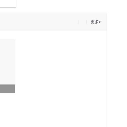
|
|
更多
>