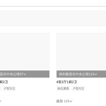
居乐中央公馆97㎡
保利雅居乐中央公馆115㎡
1厨2卫
4室2厅1厨2卫
户型方正
南北通透
户型方正
㎡
建面 115㎡