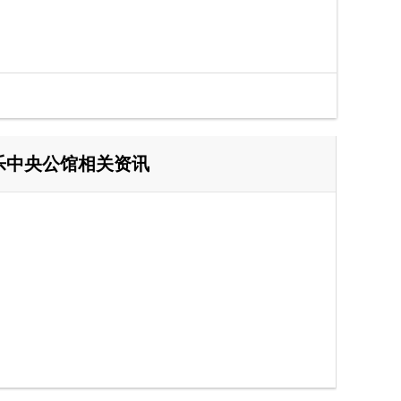
乐中央公馆相关资讯