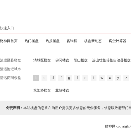
快速入口
财神网首页
热门楼盘
热搜楼盘
咨询榜
楼盘新动态
房贷计算器
清远区县楼盘
清城区楼盘
佛冈楼盘
阳山楼盘
连山壮族瑶族自治县楼盘
清远附近城市
清远商圈楼盘
b
c
d
f
g
l
s
t
w
x
y
z
笔架路楼盘
北站楼盘
免责声明
：本站楼盘信息旨在为用户提供更多信息的无偿服务，信息以政府部门
财神网 copyri