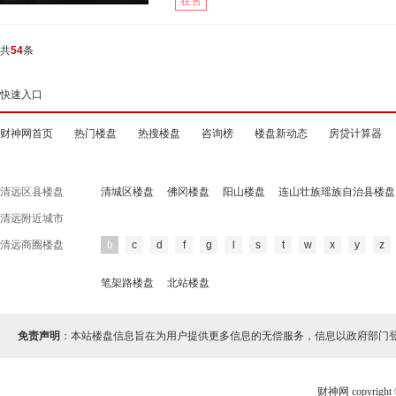
在售
共
54
条
快速入口
财神网首页
热门楼盘
热搜楼盘
咨询榜
楼盘新动态
房贷计算器
清远区县楼盘
清城区楼盘
佛冈楼盘
阳山楼盘
连山壮族瑶族自治县楼盘
清远附近城市
清远商圈楼盘
b
c
d
f
g
l
s
t
w
x
y
z
笔架路楼盘
北站楼盘
免责声明
：本站楼盘信息旨在为用户提供更多信息的无偿服务，信息以政府部门
财神网 copyri