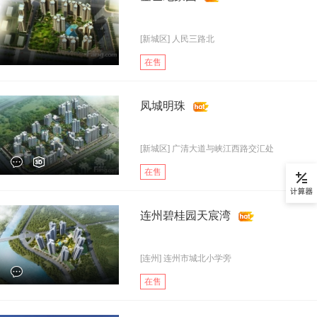
[新城区] 人民三路北
在售
凤城明珠
[新城区] 广清大道与峡江西路交汇处
在售
连州碧桂园天宸湾
[连州] 连州市城北小学旁
在售