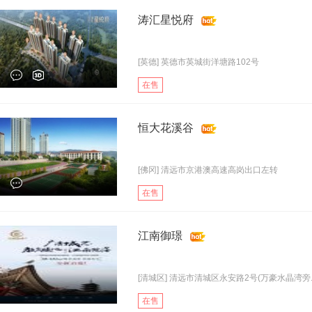
涛汇星悦府
[英德] 英德市英城街洋塘路102号
在售
恒大花溪谷
[佛冈] 清远市京港澳高速高岗出口左转
在售
江南御璟
[清城区] 清远市清城区永安路2号(万豪水晶湾旁..
在售