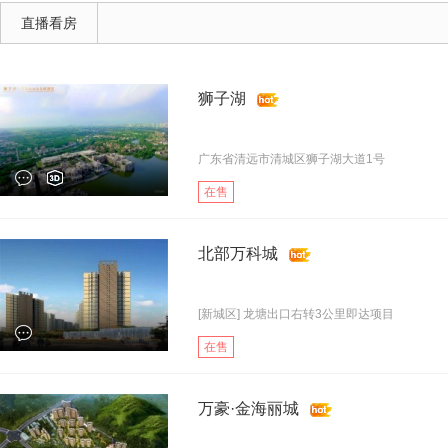
直播看房
狮子湖
广东省清远市清城区狮子湖大道1号
在售
北部万科城
[新城区] 龙塘出口右转3公里即达项目
在售
万豪·金海丽城