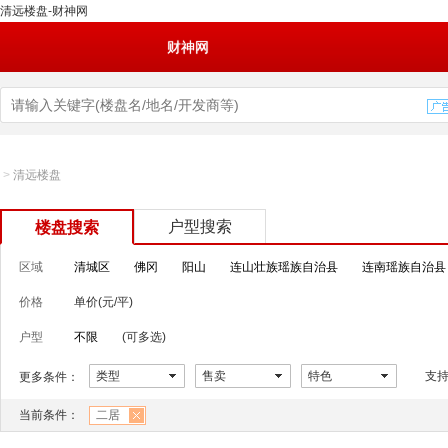
清远楼盘-财神网
财神网
>
清远楼盘
户型搜索
楼盘搜索
区域
清城区
佛冈
阳山
连山壮族瑶族自治县
连南瑶族自治县
价格
单价(元/平)
户型
不限
(可多选)
类型
售卖
特色
支
更多条件：
当前条件：
二居