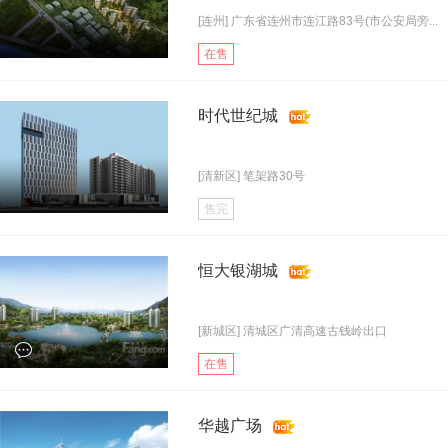
[连州] 广东省连州市连江路83号(市公安局旁...
在售
时代世纪城
[清新区] 笔架路30号
售完
恒大银湖城
[新城区] 清城区广清高速古钱岭出口
在售
华越广场