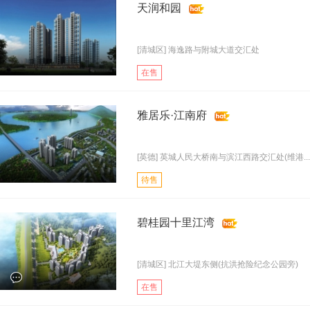
天润和园
[清城区] 海逸路与附城大道交汇处
在售
雅居乐·江南府
[英德] 英城人民大桥南与滨江西路交汇处(维港...
待售
碧桂园十里江湾
[清城区] 北江大堤东侧(抗洪抢险纪念公园旁)
在售