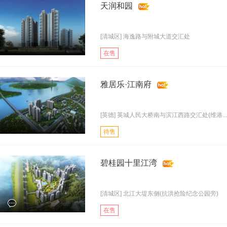
天润和园
[清城区] 海逸路与附城大道交汇处
在售
雅居乐·江南府
[英德] 英城人民大桥南与滨江西路交汇处(维港...
待售
碧桂园十里江湾
[清城区] 北江大堤东侧(抗洪抢险纪念公园旁)
在售