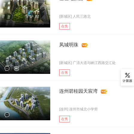
[新城区] 人民三路北
在售
凤城明珠
[新城区] 广清大道与峡江西路交汇处
在售
连州碧桂园天宸湾
[连州] 连州市城北小学旁
在售