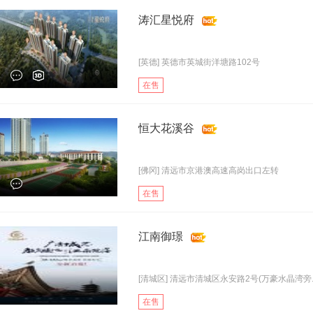
涛汇星悦府
[英德] 英德市英城街洋塘路102号
在售
恒大花溪谷
[佛冈] 清远市京港澳高速高岗出口左转
在售
江南御璟
[清城区] 清远市清城区永安路2号(万豪水晶湾旁..
在售