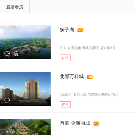
直播看房
狮子湖
广东省清远市清城区狮子湖大道1号
在售
北部万科城
[新城区] 龙塘出口右转3公里即达项目
在售
万豪·金海丽城