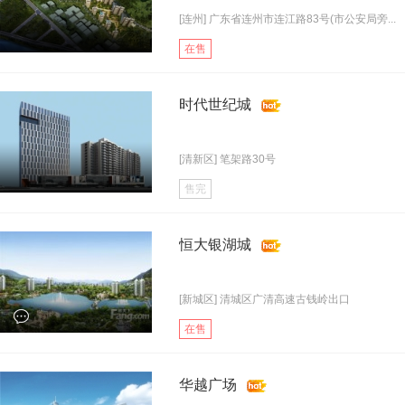
[连州] 广东省连州市连江路83号(市公安局旁...
在售
时代世纪城
[清新区] 笔架路30号
售完
恒大银湖城
[新城区] 清城区广清高速古钱岭出口
在售
华越广场