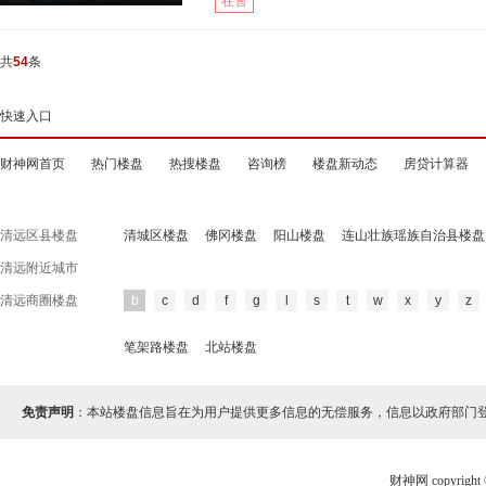
在售
共
54
条
快速入口
财神网首页
热门楼盘
热搜楼盘
咨询榜
楼盘新动态
房贷计算器
清远区县楼盘
清城区楼盘
佛冈楼盘
阳山楼盘
连山壮族瑶族自治县楼盘
清远附近城市
清远商圈楼盘
b
c
d
f
g
l
s
t
w
x
y
z
笔架路楼盘
北站楼盘
免责声明
：本站楼盘信息旨在为用户提供更多信息的无偿服务，信息以政府部门
财神网 copyri