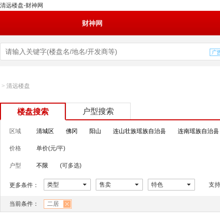
清远楼盘-财神网
财神网
>
清远楼盘
户型搜索
楼盘搜索
区域
清城区
佛冈
阳山
连山壮族瑶族自治县
连南瑶族自治县
价格
单价(元/平)
户型
不限
(可多选)
类型
售卖
特色
支
更多条件：
当前条件：
二居